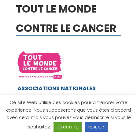
TOUT LE MONDE
CONTRE LE CANCER
ASSOCIATIONS NATIONALES
Description
Ce site Web utilise des cookies pour améliorer votre
expérience. Nous supposerons que vous êtes d'accord
L’association Tout le monde contre le cancer a
avec cela, mais vous pouvez vous désinscrire si vous le
été créée en 2005 sous l’impulsion de Nicolas
Rossignol, journaliste à TF1, lorsqu’il réalise un
souhaitez.
J'ACCEPTE
REJETER
reportage sur un enfant malade du cancer.