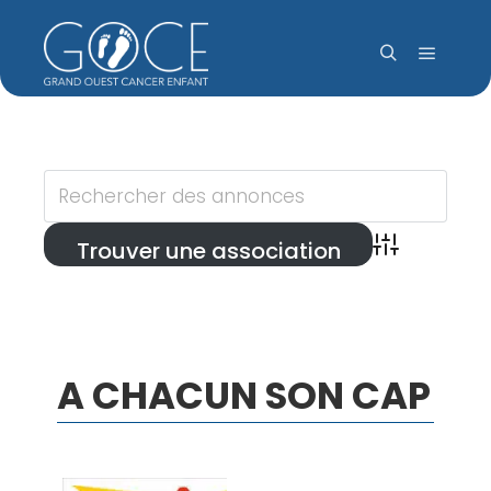
Accueil
»
Associations nationales
Menu pr
Rechercher
Advanced Sea
A CHACUN SON CAP