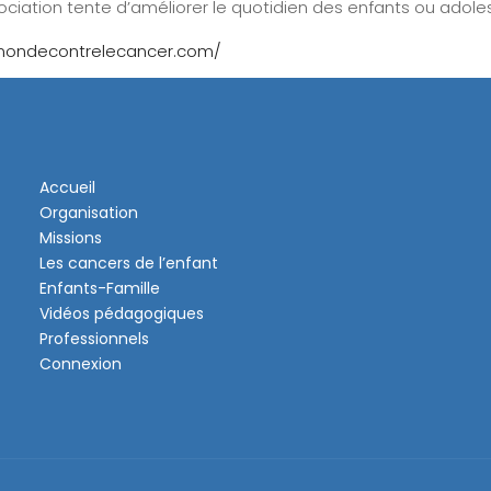
ociation tente d’améliorer le quotidien des enfants ou adole
emondecontrelecancer.com/
Accueil
Organisation
Missions
Les cancers de l’enfant
Enfants-Famille
Vidéos pédagogiques
Professionnels
Connexion