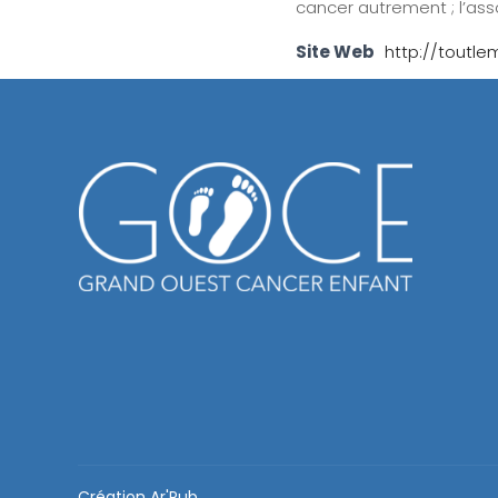
cancer autrement ; l’ass
Site Web
http://toutl
Création
Ar'Pub