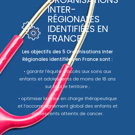
INTER-
RÉGIONALES
IDENTIFIÉES EN
FRANCE
Les objectifs des 5 Organisations Inter
Régionales identifiées en France sont :
• garantir l’équité d’accès aux soins aux
enfants et adolescents de moins de 18 ans
sur tout le territoire ;
• optimiser la prise en charge thérapeutique
et l’accompagnement global des enfants et
adolescents atteints de cancer.