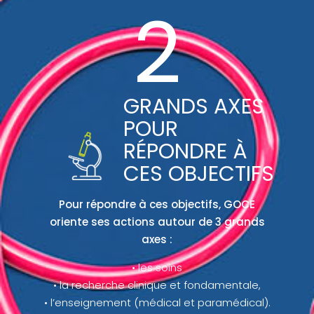
3
GRANDS AXES
POUR
RÉPONDRE À
CES OBJECTIFS
Pour répondre à ces objectifs, GOCE
oriente ses actions autour de 3 grands
axes :
• les soins
• la recherche clinique et fondamentale,
• l’enseignement (médical et paramédical).