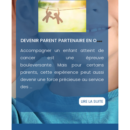
D
EVENIR PARENT PARTENAIRE EN ONCOPÉDIATRIE : UNE EXPÉRIENCE HUMAINE AU CŒUR DU SOIN
est
Accompagner un enfant atteint de
aux
cancer est une épreuve
ce,
bouleversante. Mais pour certains
par
parents, cette expérience peut aussi
devenir une force précieuse au service
des ...
UITE
LIRE LA SUITE