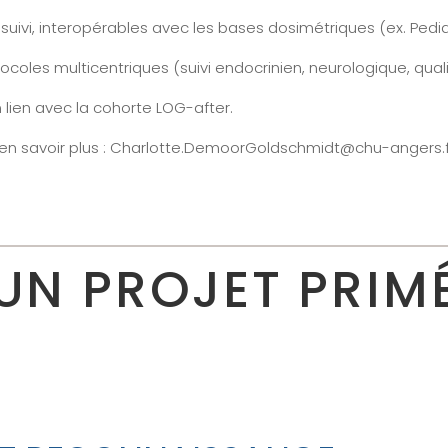
suivi, interopérables avec les bases dosimétriques (ex. Pedia
oles multicentriques (suivi endocrinien, neurologique, quali
n lien avec la cohorte LOG-after.
en savoir plus : Charlotte.DemoorGoldschmidt@chu-angers.f
UN PROJET PRIM