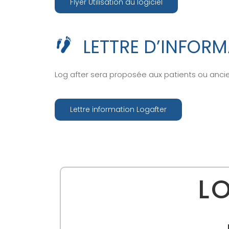
Flyer Utilisation du logiciel
LETTRE D’INFOR
Log after sera proposée aux patients ou anciens
Lettre information Logafter
L