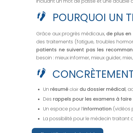
incluant un mot de passe et une double a
POURQUOI UN TEL
Grâce aux progrès médicaux,
de plus en
des traitements (fatigue, troubles horm
patients ne suivent pas les recommand
besoin : mieux informer, mieux guider, m
CONCRÈTEMENT,
Un
résumé
du dossier médical
, a
clair
Des
rappels pour les examens à faire
Un espace pour l’
information
(vidéos 
La possibilité pour le médecin traitant