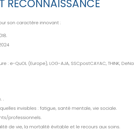
T RECONNAISSANCE
ur son caractère innovant :
018.
 2024
rgure : e-QuOL (Europe), LOG-AJA, SSCpostCAYAC, THINK, DeN
 .
uelles invisibles : fatigue, santé mentale, vie sociale.
ts/professionnels.
té de vie, la mortalité évitable et le recours aux soins.