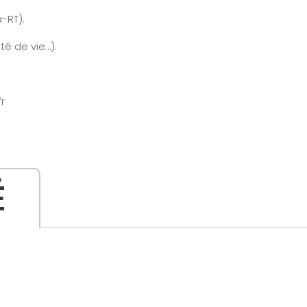
-RT).
té de vie…).
r
É