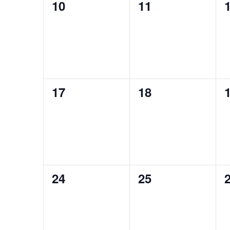
0
0
10
11
évènement,
évènement,
0
0
17
18
évènement,
évènement,
0
0
24
25
évènement,
évènement,