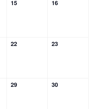
0
0
15
16
,
évènement,
évènement,
0
0
22
23
,
évènement,
évènement,
0
0
29
30
,
évènement,
évènement,