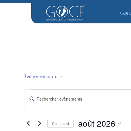
ACCUEIL
Évènements
ash
ÉVÈNEMENTS
RECHERCHE
Saisir
mot-
ET
clé.
Rechercher
août 2026
Ce mois-ci
NAVIGATION
Évènements