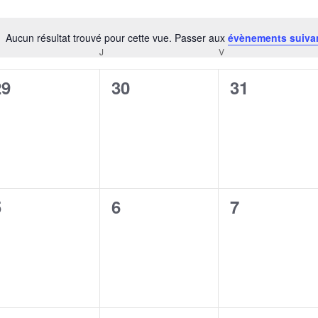
Aucun résultat trouvé pour cette vue. Passer aux
évènements suiva
Notice
RCREDI
J
JEUDI
V
VENDREDI
0
0
0
29
30
31
évènement,
évènement,
évènement
0
0
0
5
6
7
évènement,
évènement,
évènement