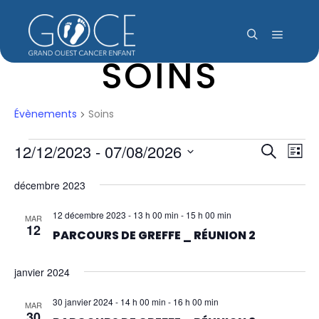
Menu pr
Rechercher
SOINS
Évènements
Soins
ÉVÈNEMENTS
12/12/2023
 - 
07/08/2026
NAV
REC
Recherch
Liste
DE
Sélectionnez
décembre 2023
ET
une
VUE
date.
ÉVÈ
12 décembre 2023 - 13 h 00 min
-
15 h 00 min
MAR
NAVI
12
PARCOURS DE GREFFE _ RÉUNION 2
DE
janvier 2024
VUES
30 janvier 2024 - 14 h 00 min
-
16 h 00 min
MAR
30