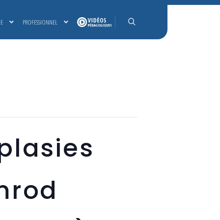
LE
PROFESSIONNEL
Rechercher
plasies
mrod