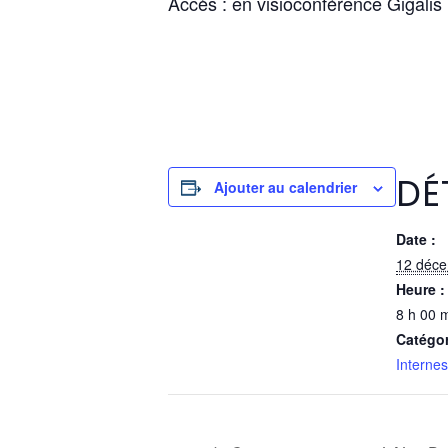
Accès : en visioconférence Gigalis
DÉ
Ajouter au calendrier
Date :
12 déc
Heure :
8 h 00 m
Catégo
Internes