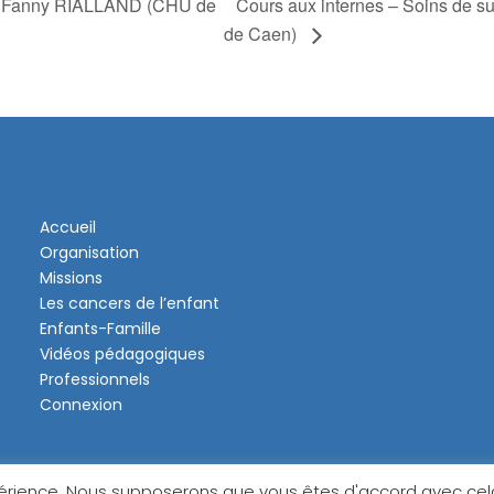
Cours aux internes – Soins de 
Dr Fanny RIALLAND (CHU de
de Caen)
Accueil
Organisation
Missions
Les cancers de l’enfant
Enfants-Famille
Vidéos pédagogiques
Professionnels
Connexion
périence. Nous supposerons que vous êtes d'accord avec cela,