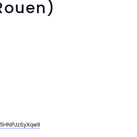
Rouen)
/Ce85HNPJzSyXqw9