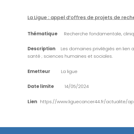
La Ligue : appel d’offres de projets de re
Thématique
Recherche fondamentale, cliniqu
Description
Les domaines privilégiés en lien 
santé ; sciences humaines et sociales.
Emetteur
La ligue
Date limite
14/05/2024
Lien
https://www.liguecancer44.fr/actualite/