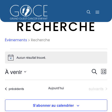
Menu pr
Rechercher
RECHERCHE
Évènements
Recherche
ÉVÈNEMENTS
Aucun résultat trouvé.
Notice
À venir
NAV
REC
Recherch
Liste
DE
Sélectionnez
ET
une
VUE
Évènements
Aujourd’hui
suivants
Évènements
précédents
date.
ÉVÈ
NAVI
S’abonner au calendrier