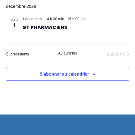
DE
décembre 2026
VUES
1 décembre - 14 h 30 min
-
16 h 00 min
MAR
1
GT PHARMACIENS
ÉVÈN
Évènements
Aujourd’hui
suivants
Évènements
précédents
S’abonner au calendrier