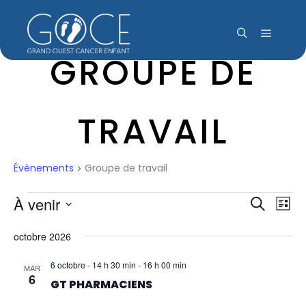
Menu pr
Rechercher
GROUPE DE
TRAVAIL
Évènements
Groupe de travail
ÉVÈNEMENTS
À venir
NAV
REC
Recherch
Liste
DE
Sélectionnez
octobre 2026
ET
une
VUE
date.
ÉVÈ
6 octobre - 14 h 30 min
-
16 h 00 min
MAR
NAVI
6
GT PHARMACIENS