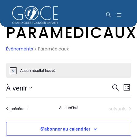
Menu pr
Rechercher
PARAMÉDICAU
Évènements
Paramédicaux
ÉVÈNEMENTS
Aucun résultat trouvé.
Notice
À venir
NAV
REC
Recherch
Liste
DE
Sélectionnez
ET
une
VUE
Évènements
Aujourd’hui
suivants
Évènements
précédents
date.
ÉVÈ
NAVI
S’abonner au calendrier