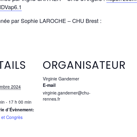
IDVap6.1
nnée par Sophie LAROCHE – CHU Brest :
TAILS
ORGANISATEUR
Virginie Gandemer
E-mail
embre 2024
virginie.gandemer@chu-
rennes.fr
in - 17 h 00 min
rie d’Évènement:
e et Congrès