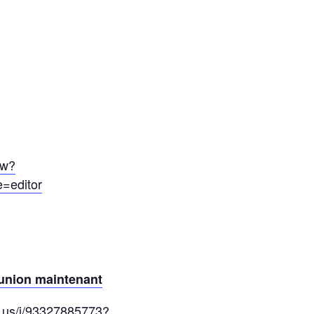
ew?
=editor
éunion maintenant
m.us/j/93327885773?