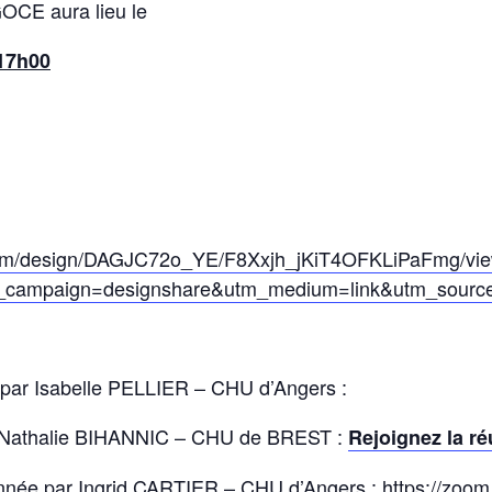
GOCE aura lieu le
 17h00
com/design/DAGJC72o_YE/F8Xxjh_jKiT4OFKLiPaFmg/vi
ampaign=designshare&utm_medium=link&utm_source
par Isabelle PELLIER – CHU d’Angers :
 Nathalie BIHANNIC – CHU de BREST :
Rejoignez la r
nnée par Ingrid CARTIER – CHU d’Angers :
https://zoo