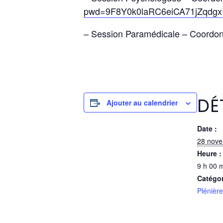
pwd=9F8Y0k0laRC6eiCA71jZqdgx
– Session Paramédicale – Coordo
DÉ
Ajouter au calendrier
Date :
28 nov
Heure :
9 h 00 m
Catégo
Plénièr