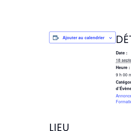
DÉ
Ajouter au calendrier
Date :
18 sept
Heure :
9 h 00 m
Catégor
d’Évèn
Annonce
Formati
LIEU