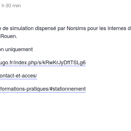
7 h 30 min
 de simulation dispensé par Norsims pour les internes
 Rouen.
ion uniquement
-hugo.fr/index.php/s/kRwKrJyDftTSLg6
contact-et-acces/
nformations-pratiques/#stationnement