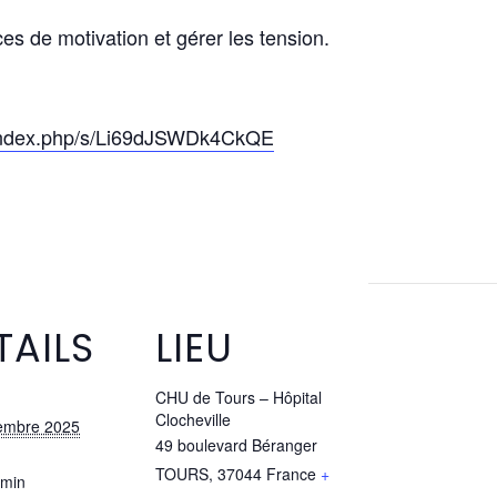
ces de motivation et gérer les tension.
r/index.php/s/Li69dJSWDk4CkQE
TAILS
LIEU
CHU de Tours – Hôpital
Clocheville
embre 2025
49 boulevard Béranger
TOURS
,
37044
France
+
 min