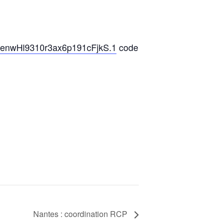
AenwHl9310r3ax6p191cFjkS.1
code
Nantes : coordination RCP