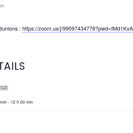
in
réunions :
https://zoom.us/j/99097434778?pwd=fMd1Kx
TAILS
2025
 min - 12 h 00 min