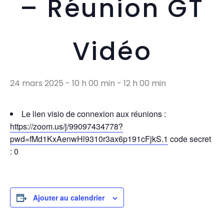
– Réunion GT
Vidéo
24 mars 2025 - 10 h 00 min
-
12 h 00 min
Le lien visio de connexion aux réunions :
https://zoom.us/j/99097434778?
pwd=fMd1KxAenwHl9310r3ax6p191cFjkS.1
code secret
: 0
Ajouter au calendrier