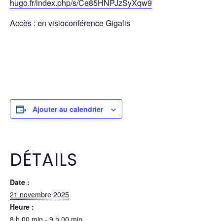
hugo.fr/index.php/s/Ce85HNPJzSyXqw9
Accès : en visioconférence Gigalis
Ajouter au calendrier
DÉTAILS
Date :
21 novembre 2025
Heure :
8 h 00 min - 9 h 00 min