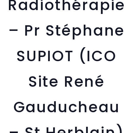
Radiothérapie
– Pr Stéphane
SUPIOT (ICO
Site René
Gauducheau
– St Herblain)