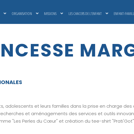
ORGANISATION
MISSIONS
LES CANCERS DE L’ENFANT
ENFANT-FAMIL
INCESSE MAR
IONALES
 adolescents et leurs familles dans la prise en charge des 
recherches et aménagements des services et outils innovants 
e "Les Perles du Cœur" et création du tee-shirt "Prati'Got", t