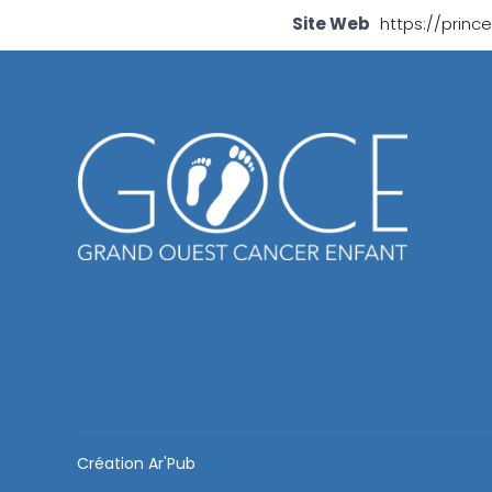
Site Web
https://prin
Création
Ar'Pub