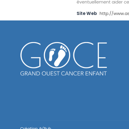
éventuellement aider cer
Site Web
http://www.a
Création
Ar'Pub