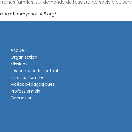
taines familles, sur demande de l’assistante sociale du serv
ssociationmyosotis35.org/
Accueil
Organisation
Missions
Les cancers de l’enfant
Enfants-Famille
Vidéos pédagogiques
Professionnels
Connexion