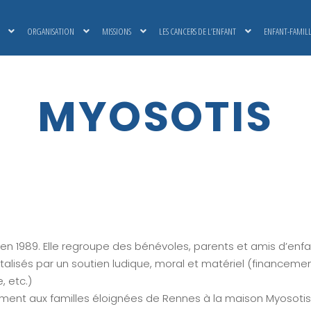
ORGANISATION
MISSIONS
LES CANCERS DE L’ENFANT
ENFANT-FAMIL
MYOSOTIS
r en 1989. Elle regroupe des bénévoles, parents et amis d’enfan
talisés par un soutien ludique, moral et matériel (financem
, etc.)
ment aux familles éloignées de Rennes à la maison Myosotis,