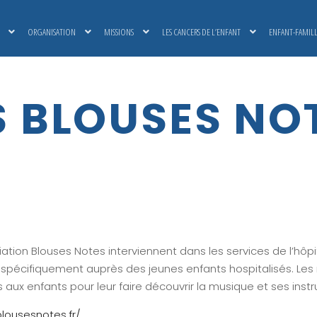
ORGANISATION
MISSIONS
LES CANCERS DE L’ENFANT
ENFANT-FAMIL
S BLOUSES NO
ation Blouses Notes interviennent dans les services de l’hôpit
 spécifiquement auprès des jeunes enfants hospitalisés. Les
ux enfants pour leur faire découvrir la musique et ses inst
lousesnotes.fr/